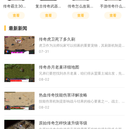
传奇霸主30倍隐藏地图在哪打开
复古传奇武器修炼在哪里学技能
传奇怎么改装备属性
手游传奇什么职业厉害一点啊
查看
查看
查看
查看
最新新闻
传奇虎卫死了多久刷
虎卫作为法师玩家可以招募的重要宠物，其刷新机制是玩家需要掌握的关键信息。根据多个可靠来源的记载，虎卫的刷新时间通常为四小时一次，这个时间从服务器重启后开始计算，具
07-31
传奇赤月老巢详细地图
兄弟们要想找到赤月老巢，咱们得从盟重土城出发，先往西北方向移动进入白日门。在白日门地图中找到丛林迷宫的入口，坐标大概在120:300附近。进入丛林迷宫后要小心通过两层密集的
08-02
热血传奇技能伤害详解攻略
技能伤害机制是影响战斗结果的核心要素之一。战士、法师和道士三大职业拥有各自独特的技能体系，这些技能的伤害计算方式存在明显差异。战士技能主要基于物理攻击力进行计算，
08-02
原始传奇怎样快速升级等级