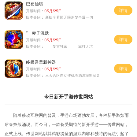
巴蜀仙境
详情
开服时间：
05月/25日
版本介绍：
新版全看脸无限追梦全爆一切
“ 赤子沉默
详情
开服时间：
05月/25日
版本介绍：
复古独家 靠打无坑
终极吾辈新神器
详情
开服时间：
05月/25日
版本介绍：
三天合区自动挂机浑源渾源斩仙3
今日新开手游传世网站
随着移动互联网的普及，手游市场蓬勃发展，各种新手游如雨
后春笋般涌现。而今日，一款备受期待的新开手游——传世网站，
正式上线。传世网站以其精彩纷呈的游戏内容和独特的玩法引起了