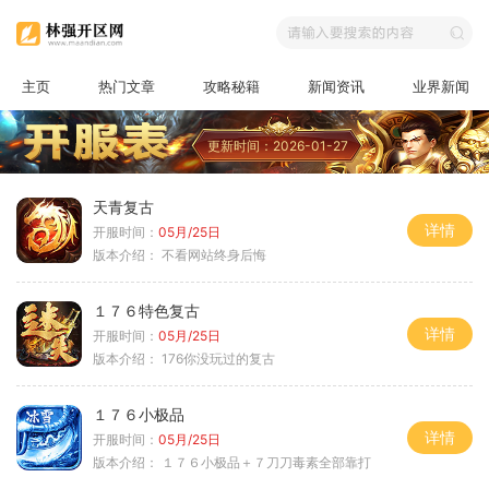
主页
热门文章
攻略秘籍
新闻资讯
业界新闻
更新时间：2026-01-27
天青复古
详情
开服时间：
05月/25日
版本介绍：
不看网站终身后悔
１７６特色复古
详情
开服时间：
05月/25日
版本介绍：
176你没玩过的复古
１７６小极品
详情
开服时间：
05月/25日
版本介绍：
１７６小极品＋７刀刀毒素全部靠打