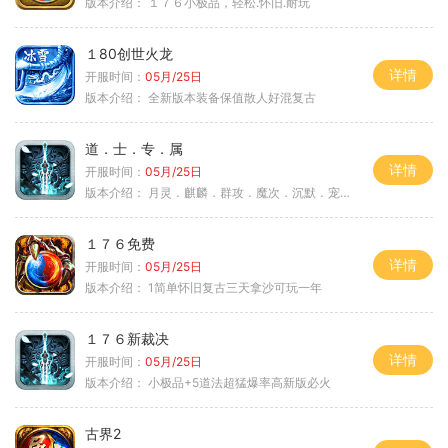
版本介绍：
１７６小极品，轻松.怀旧.耐玩
１80创世火龙
详情
开服时间：
05月/25日
版本介绍：
全新版本装备保值散人好混复古
道．士．专．属
详情
开服时间：
05月/25日
版本介绍：
月灵．麒麟．群攻．魔次．沉默．宠物．暗黑
１７６免费
详情
开服时间：
05月/25日
版本介绍：
1简单怀旧复古三天拿沙可玩一年
１７６新裁决
详情
开服时间：
05月/25日
版本介绍：
小极品+5道法超猛爆率高新版必火
古界2